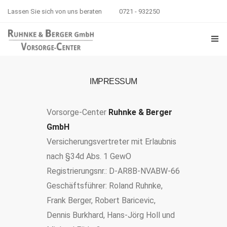
Lassen Sie sich von uns beraten
0721 - 932250
START
IMPRESSUM
VORSORGE-CENTER KARLSRUHE
Vorsorge-Center
Ruhnke & Berger
BÜRO BADEN-BADEN
GmbH
Versicherungsvertreter mit Erlaubnis
ÜBER UNS
nach §34d Abs. 1 GewO
TEAM
Registrierungsnr.: D-AR8B-NVABW-66
Geschäftsführer: Roland Ruhnke,
KONTAKT
Frank Berger, Robert Baricevic,
Dennis Burkhard, Hans-Jörg Holl und